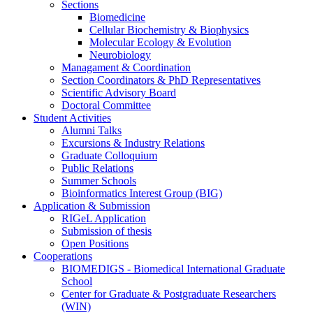
Sections
Biomedicine
Cellular Biochemistry & Biophysics
Molecular Ecology & Evolution
Neurobiology
Managament & Coordination
Section Coordinators & PhD Representatives
Scientific Advisory Board
Doctoral Committee
Student Activities
Alumni Talks
Excursions & Industry Relations
Graduate Colloquium
Public Relations
Summer Schools
Bioinformatics Interest Group (BIG)
Application & Submission
RIGeL Application
Submission of thesis
Open Positions
Cooperations
BIOMEDIGS - Biomedical International Graduate
School
Center for Graduate & Postgraduate Researchers
(WIN)