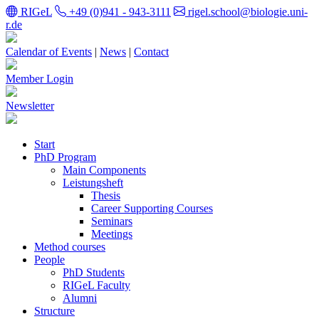
RIGeL
+49 (0)941 - 943-3111
rigel.school@biologie.uni-
r.de
Calendar of Events
|
News
|
Contact
Member Login
Newsletter
Start
PhD Program
Main Components
Leistungsheft
Thesis
Career Supporting Courses
Seminars
Meetings
Method courses
People
PhD Students
RIGeL Faculty
Alumni
Structure