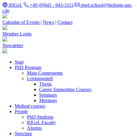
RIGeL
+49 (0)941 - 943-3111
rigel.school@biologie.uni-
r.de
Calendar of Events
|
News
|
Contact
Member Login
Newsletter
Start
PhD Program
Main Components
Leistungsheft
Thesis
Career Supporting Courses
Seminars
Meetings
Method courses
People
PhD Students
RIGeL Faculty
Alumni
Structure