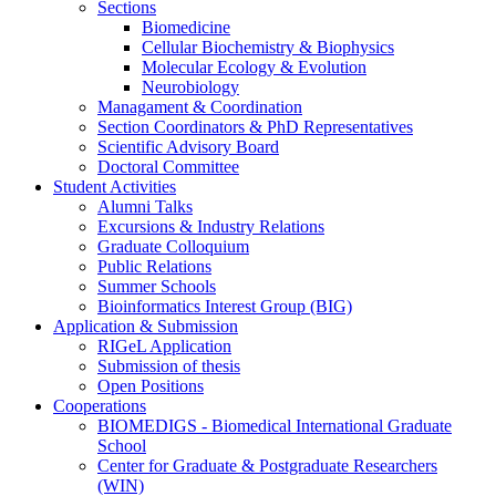
Sections
Biomedicine
Cellular Biochemistry & Biophysics
Molecular Ecology & Evolution
Neurobiology
Managament & Coordination
Section Coordinators & PhD Representatives
Scientific Advisory Board
Doctoral Committee
Student Activities
Alumni Talks
Excursions & Industry Relations
Graduate Colloquium
Public Relations
Summer Schools
Bioinformatics Interest Group (BIG)
Application & Submission
RIGeL Application
Submission of thesis
Open Positions
Cooperations
BIOMEDIGS - Biomedical International Graduate
School
Center for Graduate & Postgraduate Researchers
(WIN)